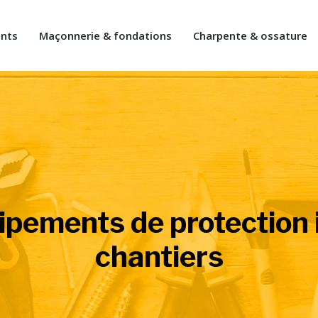
ents
Maçonnerie & fondations
Charpente & ossature
ipements de protection i
chantiers