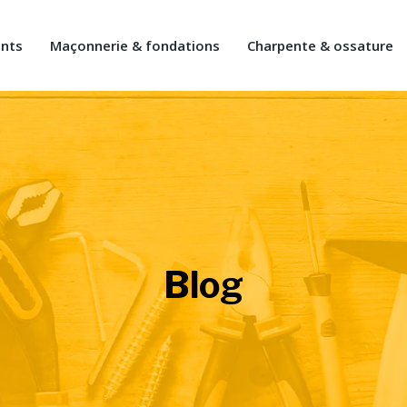
ents
Maçonnerie & fondations
Charpente & ossature
Blog